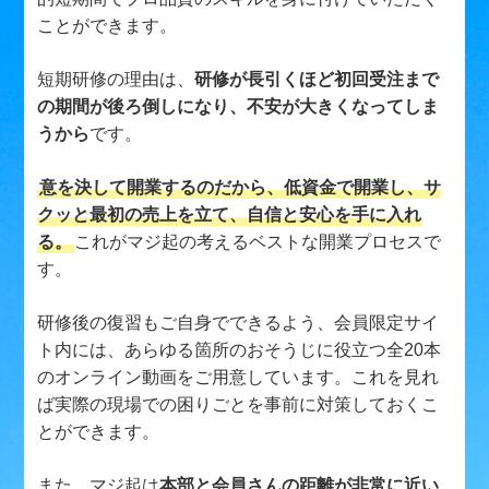
ことができます。
短期研修の理由は、
研修が長引くほど初回受注まで
の期間が後ろ倒しになり、不安が大きくなってしま
うから
です。
意を決して開業するのだから、低資金で開業し、サ
クッと最初の売上を立て、自信と安心を手に入れ
る。
これがマジ起の考えるベストな開業プロセスで
す。
研修後の復習もご自身でできるよう、会員限定サイ
ト内には、あらゆる箇所のおそうじに役立つ全20本
のオンライン動画をご用意しています。これを見れ
ば実際の現場での困りごとを事前に対策しておくこ
とができます。
また、マジ起は
本部と会員さんの距離が非常に近い